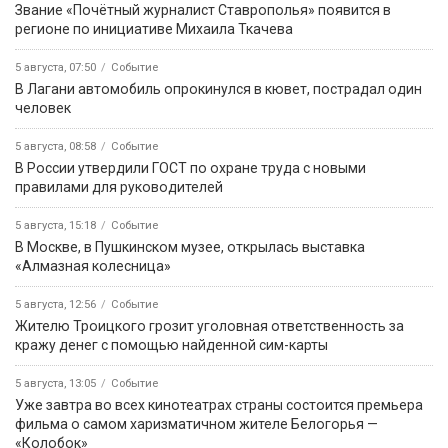
Звание «Почётный журналист Ставрополья» появится в
регионе по инициативе Михаила Ткачева
5 августа, 07:50
Событие
В Лагани автомобиль опрокинулся в кювет, пострадал один
человек
5 августа, 08:58
Событие
В России утвердили ГОСТ по охране труда с новыми
правилами для руководителей
5 августа, 15:18
Событие
В Москве, в Пушкинском музее, открылась выставка
«Алмазная колесница»
5 августа, 12:56
Событие
Жителю Троицкого грозит уголовная ответственность за
кражу денег с помощью найденной сим-карты
5 августа, 13:05
Событие
Уже завтра во всех кинотеатрах страны состоится премьера
фильма о самом харизматичном жителе Белогорья —
«Колобок»