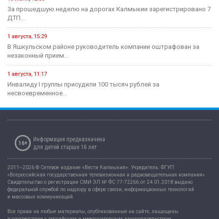
За прошедшую неделю на дорогах Калмыкии зарегистрировано 7
ДТП...
1 августа, 15:29
В Яшкульском районе руководитель компании оштрафован за
незаконный прием...
1 августа, 11:17
Инвалиду I группы присудили 100 тысяч рублей за
несвоевременное...
Информация предназначена
16+
для детей старше 16 лет
2011–2026 © Сетевое издание «Вести Калмыкия». Учредитель: ФГУП
«Всероссийская государственная телевизионная и радиовещательная компания».
Свидетельство о регистрации СМИ ЭЛ № ФС 77-72266 от 24.01.2018 выдано
федеральной службой по надзору в сфере связи, информационных технологий
и массовых коммуникаций.
Все права на любые материалы, опубликованные на сайте, защищены
в соответствии с российским и международным законодательством