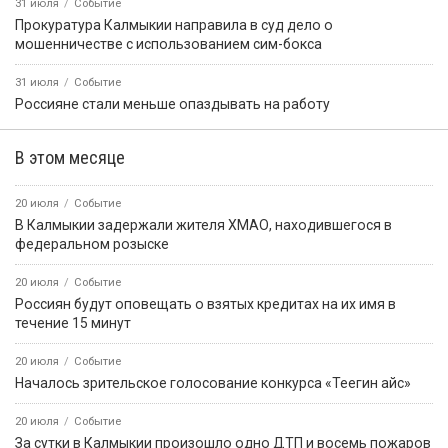
31 июля
Событие
Прокуратура Калмыкии направила в суд дело о
мошенничестве с использованием сим-бокса
31 июля
Событие
Россияне стали меньше опаздывать на работу
В этом месяце
20 июля
Событие
В Калмыкии задержали жителя ХМАО, находившегося в
федеральном розыске
20 июля
Событие
Россиян будут оповещать о взятых кредитах на их имя в
течение 15 минут
20 июля
Событие
Началось зрительское голосование конкурса «Теегин айс»
20 июля
Событие
За сутки в Калмыкии произошло одно ДТП и восемь пожаров