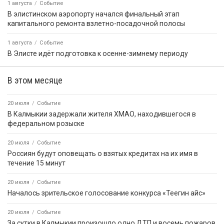
1 августа
Событие
В элистинском аэропорту начался финальный этап
капитального ремонта взлетно-посадочной полосы
1 августа
Событие
В Элисте идёт подготовка к осенне-зимнему периоду
В этом месяце
20 июля
Событие
В Калмыкии задержали жителя ХМАО, находившегося в
федеральном розыске
20 июля
Событие
Россиян будут оповещать о взятых кредитах на их имя в
течение 15 минут
20 июля
Событие
Началось зрительское голосование конкурса «Теегин айс»
20 июля
Событие
За сутки в Калмыкии произошло одно ДТП и восемь пожаров