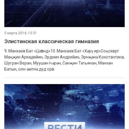
5 марта 2014, 13:31
Элистинская классическая гимназия
9. Манхаев Бат «Цаһанд»10. Манхаев Бат «Хәрү ир»Соңсхврт
Маңҗин Аркадийин, Эрднин Андрейин, Эрнҗәнә Константина,
Шугран Веран, Муушан Һәрән, Санҗин Татьянан, Манхан
Батын, олн-әмтнә дуд орв.