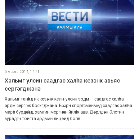
5 марта 2014, 14:41
Хальмг улсин саадгас халһна кезәнк авьяс
сергәгджәнә
Хальмг танһчд ик кезәнк келн-улсин эрдм — саадгас халһна
эрдм сергәж босхгджана. Бәәрн спортсменмүд саадгас халһна
марһа бүрдәһәд, хамгин мергнән йилһж авв. Дөрлдән Элстин
зурһадгч тойгта эрдмин лицейд болв.