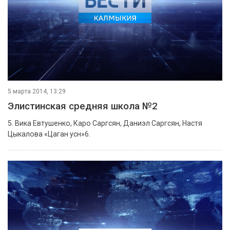
5 марта 2014, 13:29
Элистинская средняя школа №2
5. Вика Евтушенко, Каро Саргсян, Даниэл Саргсян, Настя
Цыкалова «Цаган усн»6.