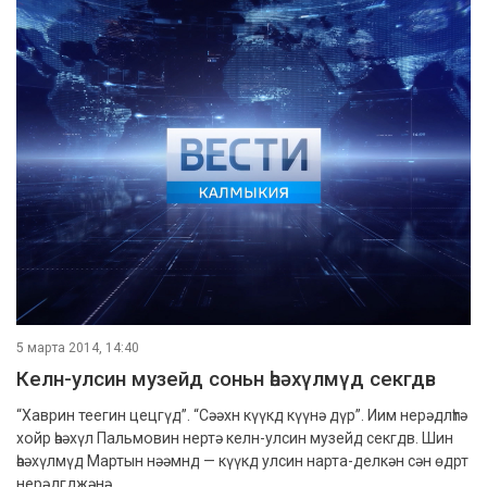
5 марта 2014, 14:40
Келн-улсин музейд соньн һәәхүлмүд секгдв
“Хаврин теегин цецгүд”. “Сәәхн күүкд күүнә дүр”. Иим нерәдлһтә
хойр һәәхүл Пальмовин нертә келн-улсин музейд секгдв. Шин
һәәхүлмүд Мартын нәәмнд — күүкд улсин нарта-делкән сән өдрт
нерәдгджәнә.