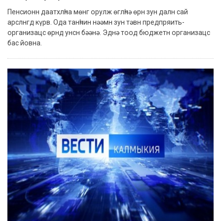
Пенсионн даатхлһна мөнг орулж өглһнә өрн зун далн сай
арслнгд күрв. Ода танһчин нәәмн зун тәвн предпряить-
организацс өрнд унсн бәәнә. Эднә тоод бюджетн организацс
бас йовна.