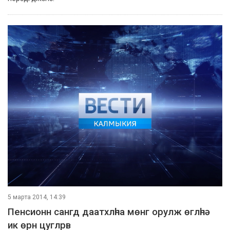
5 марта 2014, 14:39
Пенсионн сангд даатхлһна мөнг орулж өглһнә
ик өрн цуглрв