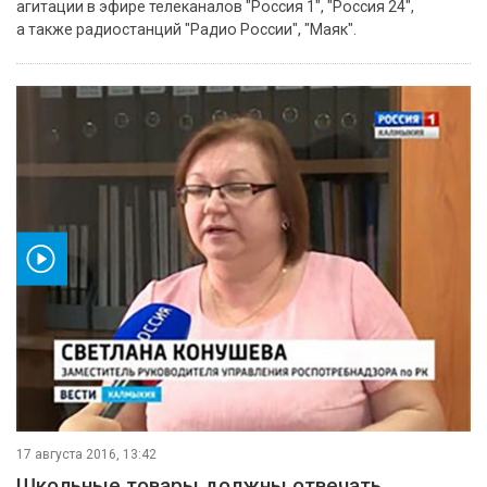
агитации в эфире телеканалов "Россия 1", "Россия 24",
а также радиостанций "Радио России", "Маяк".
ео
17 августа 2016, 13:42
Школьные товары должны отвечать