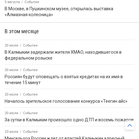
5 августа
Событие
В Москве, в Пушкинском музее, открылась выставка
«Алмазная колесница»
В этом месяце
20 июля
Событие
В Калмыкии задержали жителя ХМАО, находившегося в
федеральном розыске
20 июля
Событие
Россиян будут оповещать о взятых кредитах на их имя в
течение 15 минут
20 июля
Событие
Началось зрительское голосование конкурса «Теегин айс»
20 июля
Событие
За сутки в Калмыкии произошло одно ДТП и восемь пожаров
23 июля
Событие
Минсельхоз России ждет от властей Калмыкии адресный