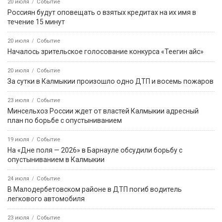
20 июля
Событие
Россиян будут оповещать о взятых кредитах на их имя в
течение 15 минут
20 июля
Событие
Началось зрительское голосование конкурса «Теегин айс»
20 июля
Событие
За сутки в Калмыкии произошло одно ДТП и восемь пожаров
23 июля
Событие
Минсельхоз России ждет от властей Калмыкии адресный
план по борьбе с опустыниванием
19 июля
Событие
На «Дне поля — 2026» в Барнауле обсудили борьбу с
опустыниванием в Калмыкии
24 июля
Событие
В Малодербетовском районе в ДТП погиб водитель
легкового автомобиля
23 июля
Событие