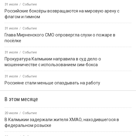
31 июля
Событие
Российские боксёры возвращаются на мировую арену с
флагом и гимном
31 июля
Событие
Глава Мирненского СМО опровергла слухи о пожаре в
посёлке
31 июля
Событие
Прокуратура Калмыкии направила в суд дело о
мошенничестве с использованием сим-бокса
31 июля
Событие
Россияне стали меньше опаздывать на работу
В этом месяце
20 июля
Событие
В Калмыкии задержали жителя ХМАО, находившегося в
федеральном розыске