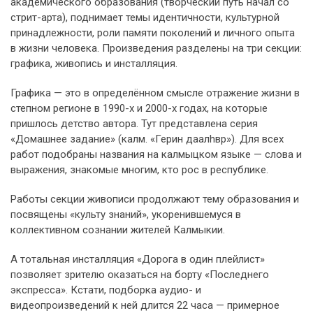
академического образования (творческий путь начал со
стрит-арта), поднимает темы идентичности, культурной
принадлежности, роли памяти поколений и личного опыта
в жизни человека. Произведения разделены на три секции:
графика, живопись и инсталляция.
Графика — это в определённом смысле отражение жизни в
степном регионе в 1990-х и 2000-х годах, на которые
пришлось детство автора. Тут представлена серия
«Домашнее задание» (калм. «Герин даалhвр»). Для всех
работ подобраны названия на калмыцком языке — слова и
выражения, знакомые многим, кто рос в республике.
Работы секции живописи продолжают тему образования и
посвящены «культу знаний», укоренившемуся в
коллективном сознании жителей Калмыкии.
А тотальная инсталляция «Дорога в один плейлист»
позволяет зрителю оказаться на борту «Последнего
экспресса». Кстати, подборка аудио- и
видеопроизведений к ней длится 22 часа — примерное