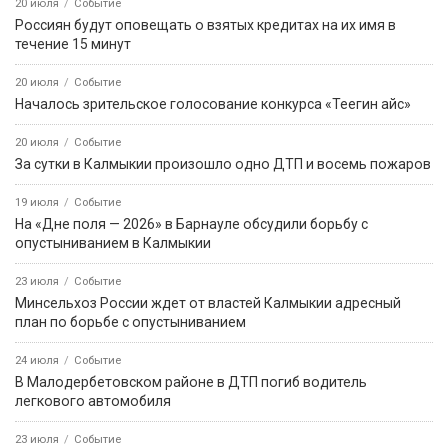
20 июля
Событие
Россиян будут оповещать о взятых кредитах на их имя в
течение 15 минут
20 июля
Событие
Началось зрительское голосование конкурса «Теегин айс»
20 июля
Событие
За сутки в Калмыкии произошло одно ДТП и восемь пожаров
19 июля
Событие
На «Дне поля — 2026» в Барнауле обсудили борьбу с
опустыниванием в Калмыкии
23 июля
Событие
Минсельхоз России ждет от властей Калмыкии адресный
план по борьбе с опустыниванием
24 июля
Событие
В Малодербетовском районе в ДТП погиб водитель
легкового автомобиля
23 июля
Событие