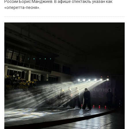
России Борис Манджиев. В афише спектакль указан как
«оперетта-песня».