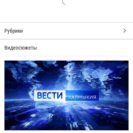
24 февраля 2025, 17:29
В Элисте состоялась презентация книги
«Харсач».
Автор – член Союза писателей России – Эрдни Канкаев. В
сборник включены стихотворения на русском и калмыцком
языках. Они посвящены 80-летию великой Победы.