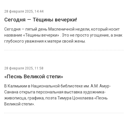
28 февраля 2025, 16:46
Телемост дружбы: Элистинский лицей и
Дьяковская гимназия отметили Цаган Сар
вместе
Телемост между Элистинским лицеем и Дьяковской
гимназией, школами-побратимами федерального проекта
«Лица дружбы», был посвящён празднованию Цаган Сар.