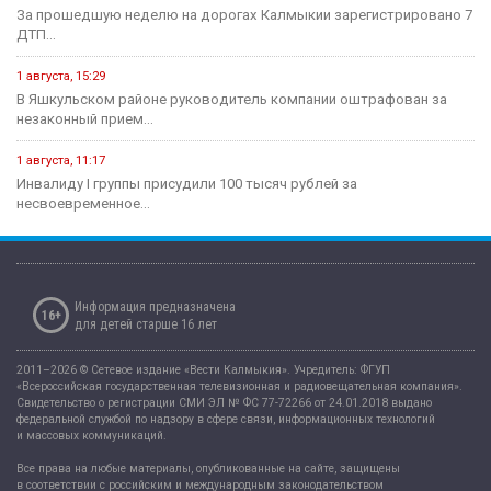
За прошедшую неделю на дорогах Калмыкии зарегистрировано 7
ДТП...
1 августа, 15:29
В Яшкульском районе руководитель компании оштрафован за
незаконный прием...
1 августа, 11:17
Инвалиду I группы присудили 100 тысяч рублей за
несвоевременное...
Информация предназначена
16+
для детей старше 16 лет
2011–2026 © Сетевое издание «Вести Калмыкия». Учредитель: ФГУП
«Всероссийская государственная телевизионная и радиовещательная компания».
Свидетельство о регистрации СМИ ЭЛ № ФС 77-72266 от 24.01.2018 выдано
федеральной службой по надзору в сфере связи, информационных технологий
и массовых коммуникаций.
Все права на любые материалы, опубликованные на сайте, защищены
в соответствии с российским и международным законодательством