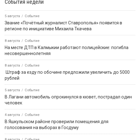
События недели
5 августа
Событие
Звание «Почётный журналист Ставрополья» появится в
регионе по инициативе Михаила Ткачева
8 августа
Событие
На месте ДТП в Калмыкии работают полицейские: погибла
несовершеннолетняя
8 августа
Событие
️ Штраф за езду по обочине предложили увеличить до 5000
рублей
5 августа
Событие
В Лагани автомобиль опрокинулся в кювет, пострадал один
человек
4 августа
Событие
В Яшкульском районе проверили помещения для
голосования на выборах в Госдуму
8 августа
Событие