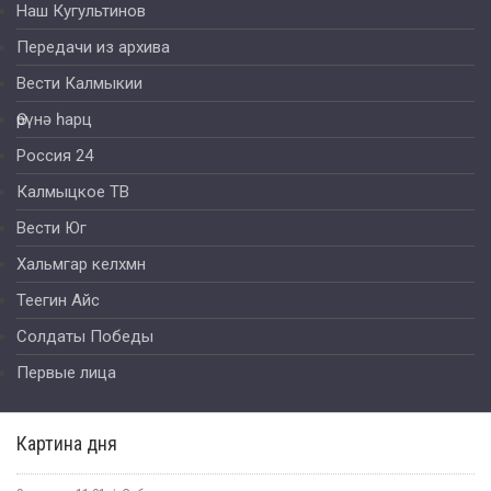
Наш Кугультинов
Передачи из архива
Вести Калмыкии
Өрүнә һарц
Россия 24
Калмыцкое ТВ
Вести Юг
Хальмгар келхмн
Теегин Айс
Солдаты Победы
Первые лица
Картина дня