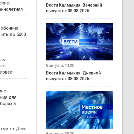
ские:
Вести Калмыкия. Вечерний
еннолетняя
выпуск от 08.08.2026.
о обочине
чить до 5000
иль
ет,
8 августа, 14:30
еловек
Вести Калмыкия. Дневной
выпуск от 08.08.2026.
оне
ния для
борах в
отметят День
8 августа, 08:20