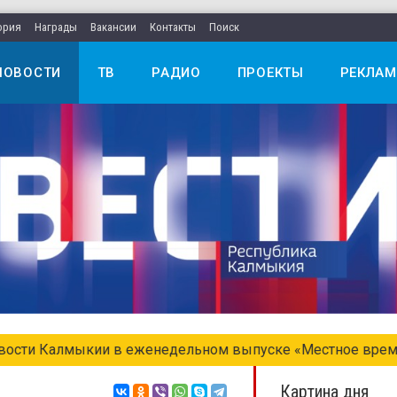
ория
Награды
Вакансии
Контакты
Поиск
НОВОСТИ
ТВ
РАДИО
ПРОЕКТЫ
РЕКЛАМ
едельном выпуске «Местное время. Воскресенье»
Картина дня