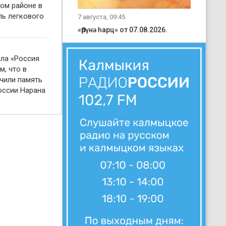
ом районе в
ль легкового
7 августа, 09:45
«Өрүнә һарц» от 07.08.2026.
ала «Россия
м, что в
чили память
оссии Нарана