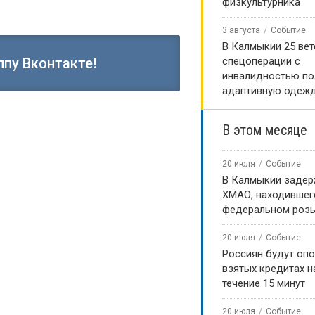
физкультурника
3 августа
Событие
В Калмыкии 25 ве
спецоперации с
ппу Вконтакте!
инвалидностью по
адаптивную одеж
В этом месяце
20 июля
Событие
В Калмыкии задер
ХМАО, находившег
федеральном роз
20 июля
Событие
Россиян будут оп
взятых кредитах на
течение 15 минут
20 июля
Событие