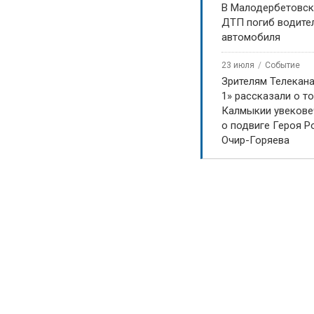
В Малодербетовск
ДТП погиб водите
автомобиля
23 июля
Событие
Зрителям Телекан
1» рассказали о то
Калмыкии увекове
о подвиге Героя Р
Очир-Горяева