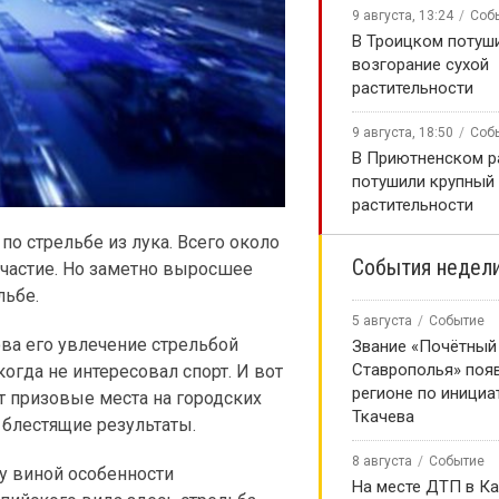
9 августа, 13:24
Соб
В Троицком потуш
возгорание сухой
растительности
9 августа, 18:50
Соб
В Приютненском р
потушили крупный
растительности
по стрельбе из лука. Всего около
События недел
 участие. Но заметно выросшее
льбе.
5 августа
Событие
ва его увлечение стрельбой
Звание «Почётный
Ставрополья» появ
огда не интересовал спорт. И вот
регионе по инициа
т призовые места на городских
Ткачева
 блестящие результаты.
8 августа
Событие
у виной особенности
На месте ДТП в К