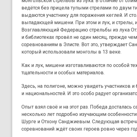
монгольской стрельбы из лука. В отличие от оли
ведётся без прицела тупыми стрелами по двум т
выдаются участнику для поражения кеглей. И ст
выпадающей мишени. При этом и лук, и стрелы, 
Возглавляющий Федерацию стрельбы из лука От
и библиотеках провёл не один месяц, прежде чем
соревнованиям в Элисте. Вот это, утверждает Сан
который использовали монголы в 13 веке.
Как и лук, мишени изготавливаются по особой те
тщательности и особых материалов.
Здесь, на полигоне, можно увидеть участников 
и национальностей. И это особо радует организат
Опыт взял своё и на этот раз. Победа досталась
несколько лет подробно изучающим особенности
Шурге и Отхону Санджиевым. Следующая встреча
соревнований ждёт своих героев ровно через год