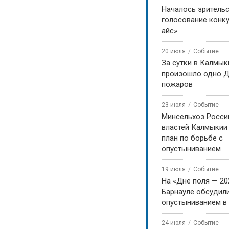
Началось зритель
голосование конку
айс»
20 июля
Событие
За сутки в Калмык
произошло одно Д
пожаров
23 июля
Событие
Минсельхоз Росси
властей Калмыкии
план по борьбе с
опустыниванием
19 июля
Событие
На «Дне поля — 20
Барнауле обсудили
опустыниванием в
24 июля
Событие