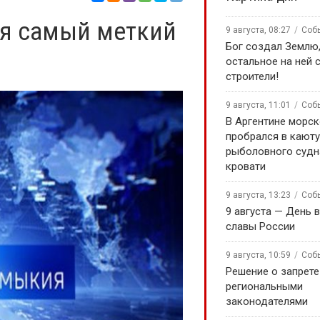
я самый меткий
9 августа, 08:27
Соб
Бог создал Землю,
остальное на ней 
строители!
9 августа, 11:01
Соб
В Аргентине морск
пробрался в каюту
рыболовного судна
кровати
9 августа, 13:23
Соб
9 августа — День 
славы России
9 августа, 10:59
Соб
Решение о запрете
региональными
законодателями