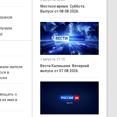
Местное время. Суббота.
Выпуск от 08.08.2026.
теранов
лучили
ду
7 августа, 21:10
Вести Калмыкия. Вечерний
жали жителя
выпуск от 07.08.2026.
ося в
ыске
овещать о
 их имя в