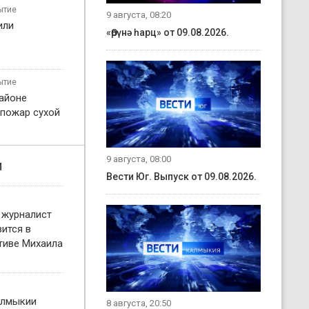
ытие
9 августа, 08:20
или
«Өрүнә һарц» от 09.08.2026.
ытие
айоне
 пожар сухой
9 августа, 08:00
и
Вести Юг. Выпуск от 09.08.2026.
 журналист
ится в
тиве Михаила
алмыкии
8 августа, 20:50