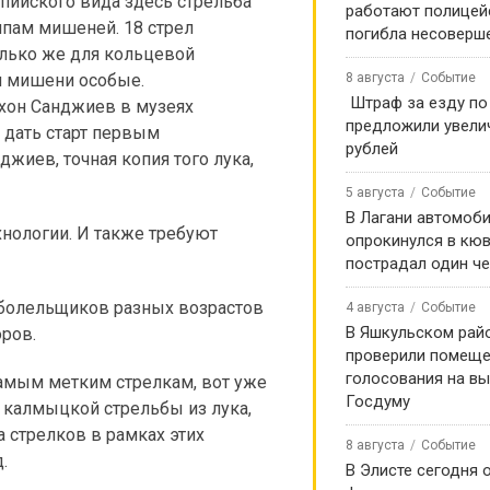
мпийского вида здесь стрельба
работают полицей
ипам мишеней. 18 стрел
погибла несоверш
олько же для кольцевой
8 августа
Событие
и мишени особые.
️ Штраф за езду п
хон Санджиев в музеях
предложили увели
 дать старт первым
рублей
джиев, точная копия того лука,
5 августа
Событие
В Лагани автомоб
хнологии. И также требуют
опрокинулся в кюв
пострадал один ч
и болельщиков разных возрастов
4 августа
Событие
В Яшкульском рай
оров.
проверили помеще
голосования на вы
 самым метким стрелкам, вот уже
Госдуму
 калмыцкой стрельбы из лука,
 стрелков в рамках этих
8 августа
Событие
.
В Элисте сегодня 