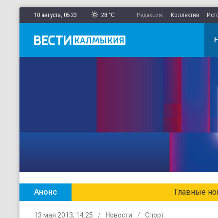
10 августа,
05
:
23
28 °C
Редакция:
Коллектив
Ист
Анонс
Главные новости Калмыкии в ежен
13 мая 2013, 14:25
Новости
Спорт