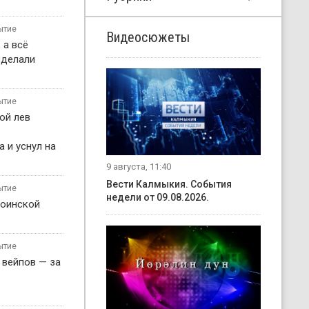
ытие
Видеосюжеты
 а всё
сделали
ытие
ой лев
 и уснул на
9 августа, 11:40
Вести Калмыкия. События
ытие
недели от 09.08.2026.
воинской
ытие
 вейпов — за