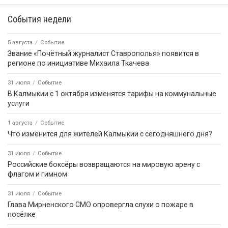
События недели
5 августа
Событие
Звание «Почётный журналист Ставрополья» появится в
регионе по инициативе Михаила Ткачева
31 июля
Событие
В Калмыкии с 1 октября изменятся тарифы на коммунальные
услуги
1 августа
Событие
Что изменится для жителей Калмыкии с сегодняшнего дня?
31 июля
Событие
Российские боксёры возвращаются на мировую арену с
флагом и гимном
31 июля
Событие
Глава Мирненского СМО опровергла слухи о пожаре в
посёлке