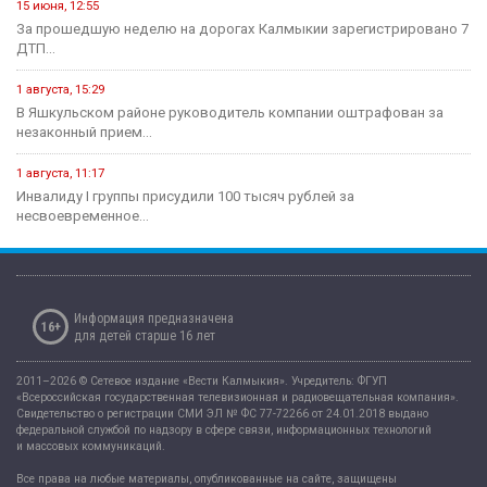
15 июня, 12:55
За прошедшую неделю на дорогах Калмыкии зарегистрировано 7
ДТП...
1 августа, 15:29
В Яшкульском районе руководитель компании оштрафован за
незаконный прием...
1 августа, 11:17
Инвалиду I группы присудили 100 тысяч рублей за
несвоевременное...
Информация предназначена
16+
для детей старше 16 лет
2011–2026 © Сетевое издание «Вести Калмыкия». Учредитель: ФГУП
«Всероссийская государственная телевизионная и радиовещательная компания».
Свидетельство о регистрации СМИ ЭЛ № ФС 77-72266 от 24.01.2018 выдано
федеральной службой по надзору в сфере связи, информационных технологий
и массовых коммуникаций.
Все права на любые материалы, опубликованные на сайте, защищены