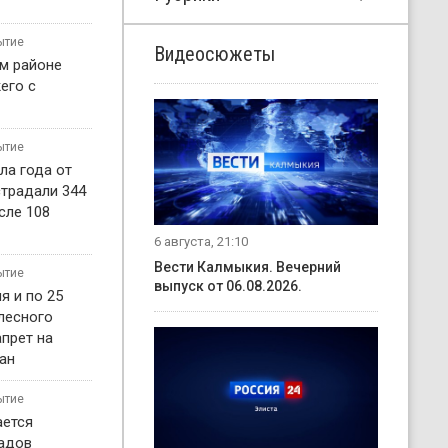
ытие
Видеосюжеты
м районе
его с
ытие
ла года от
страдали 344
сле 108
6 августа, 21:10
Вести Калмыкия. Вечерний
ытие
выпуск от 06.08.2026.
я и по 25
 лесного
прет на
ан
ытие
ается
садов