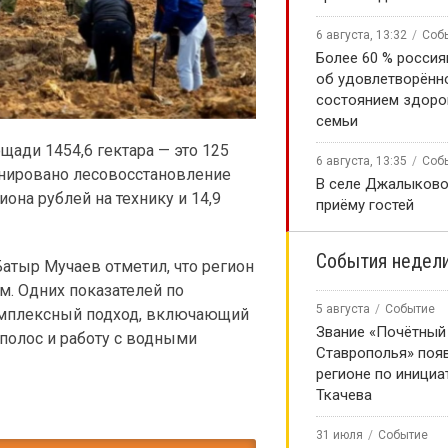
6 августа, 13:32
Соб
Более 60 % россия
об удовлетворённ
состоянием здоро
семьи
щади 1454,6 гектара — это 125
6 августа, 13:35
Соб
ланировано лесовосстановление
В селе Джалыково
иона рублей на технику и 14,9
приёму гостей
События недел
тыр Мучаев отметил, что регион
м. Одних показателей по
5 августа
Событие
омплексный подход, включающий
Звание «Почётный
полос и работу с водными
Ставрополья» появ
регионе по инициа
Ткачева
31 июля
Событие