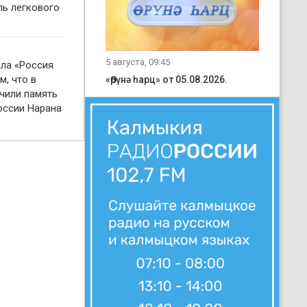
ль легкового
5 августа, 09:45
ала «Россия
м, что в
«Өрүнә һарц» от 05.08.2026.
чили память
оссии Нарана