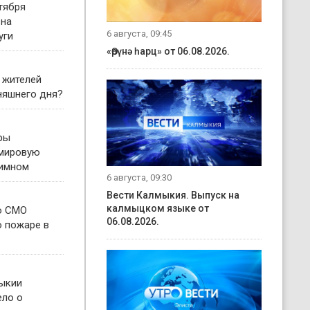
тября
 на
6 августа, 09:45
уги
«Өрүнә һарц» от 06.08.2026.
 жителей
няшнего дня?
ры
 мировую
гимном
6 августа, 09:30
Вести Калмыкия. Выпуск на
калмыцком языке от
о СМО
06.08.2026.
о пожаре в
ыкии
ело о