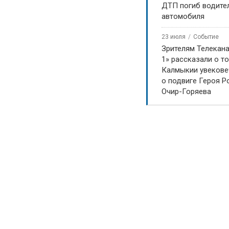
ДТП погиб водите
автомобиля
23 июля
Событие
Зрителям Телекан
1» рассказали о то
Калмыкии увекове
о подвиге Героя Р
Очир-Горяева