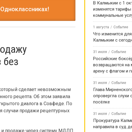
В Калмыкии с 1 ок
 Одноклассниках!
изменятся тарифы
коммунальные усл
1 августа
Событие
Что изменится для
Калмыкии с сегод
родажу
31 июля
Событие
 без
Российские боксё
возвращаются на
арену с флагом и 
31 июля
Событие
 который сделает невозможным
Глава Мирненског
опровергла слухи 
ного рецепта. Об этом заявила
посёлке
ткрытого диалога в Совфеде. По
ся случаи продажи рецептурных
31 июля
Событие
Прокуратура Калм
направила в суд д
у и продаже через систему МДЛП