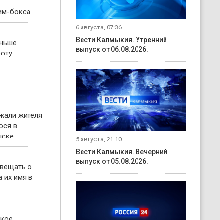
им-бокса
6 августа, 07:36
Вести Калмыкия. Утренний
еньше
выпуск от 06.08.2026.
боту
жали жителя
ося в
ыске
5 августа, 21:10
Вести Калмыкия. Вечерний
выпуск от 05.08.2026.
овещать о
 их имя в
ское