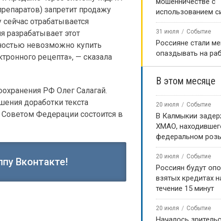
мошенничестве с
репаратов) запретит продажу
использованием с
 сейчас отрабатывается
31 июля
Событие
я разрабатывает этот
Россияне стали м
олностью невозможно купить
опаздывать на ра
ктронного рецепта», — сказала
В этом месяце
оохранения РФ Олег Салагай.
шения доработки текста
20 июля
Событие
с Советом Федерации состоится в
В Калмыкии задер
ХМАО, находившег
федеральном роз
20 июля
Событие
ппу Вконтакте!
Россиян будут оп
взятых кредитах на
течение 15 минут
20 июля
Событие
Началось зритель