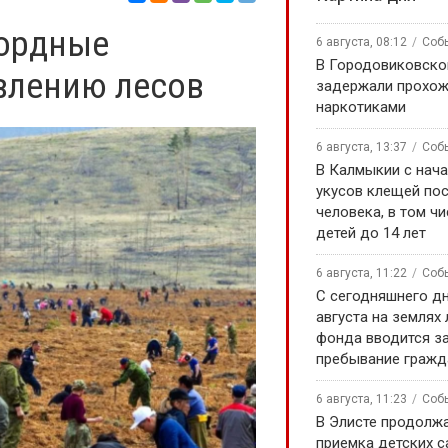
кордные
6 августа, 08:12
Соб
В Городовиковско
влению лесов
задержали прохож
наркотиками
6 августа, 13:37
Соб
В Калмыкии с нача
укусов клещей по
человека, в том чи
детей до 14 лет
6 августа, 11:22
Соб
С сегодняшнего дн
августа на землях
фонда вводится за
пребывание гражд
6 августа, 11:23
Соб
В Элисте продолж
приемка детских 