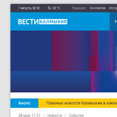
7 августа,
02
:
52
23 °C
Редакция:
Коллектив
Исто
Анонс
Главные новости Калмыкии в ежен
28 мая, 11:51
Новости
Событие