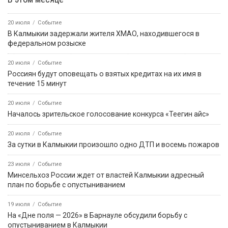
20 июля
Событие
В Калмыкии задержали жителя ХМАО, находившегося в
федеральном розыске
20 июля
Событие
Россиян будут оповещать о взятых кредитах на их имя в
течение 15 минут
20 июля
Событие
Началось зрительское голосование конкурса «Теегин айс»
20 июля
Событие
За сутки в Калмыкии произошло одно ДТП и восемь пожаров
23 июля
Событие
Минсельхоз России ждет от властей Калмыкии адресный
план по борьбе с опустыниванием
19 июля
Событие
На «Дне поля — 2026» в Барнауле обсудили борьбу с
опустыниванием в Калмыкии